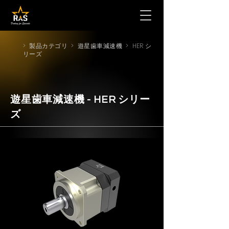
>
製品カテゴリ
>
遊星歯車減速機
> HER シ
リーズ
遊星歯車減速機 - HER シリー
ズ